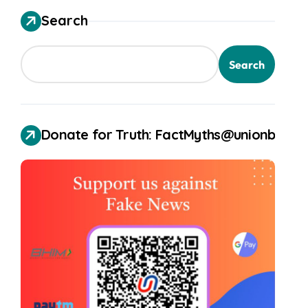
Search
Search
Donate for Truth: FactMyths@unionbank