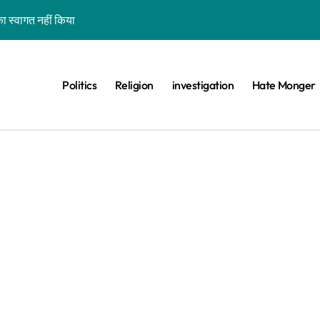
ा स्वागत नहीं किया
शन कर रहे कॉकरोचों को फांसी पर लटकाने की बात नहीं की, वायरल वीडियो AI जेनरेटेड है
ीट का वायरल वीडियो एक साल पुराना है
Politics
Religion
investigation
Hate Monger
 के खिलाफ विरोध प्रदर्शन का बताकर वायरल है
ड़ा बीफ प्रोड्यूसर देश नहीं कहा
िस परेड’ बताकर गुजरात का पुराना वीडियो वायरल है
वे के साथ भ्रामक वीडियो वायरल हैं
ा दावा भ्रामक, वायरल वीडियो बांग्लादेश का है
वीडियो झूठे दावे के साथ वायरल है
ा-बिल्ली को भी खड़ा कर देंगे तो जीत जाएंगे’, वायरल वीडियो एडिटेड है