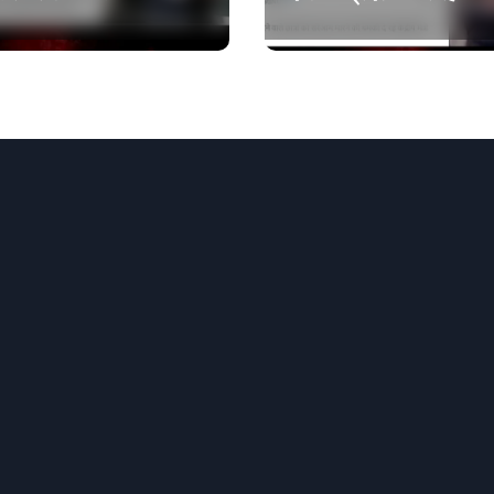
कॉकरोचों को फांसी पर
लटकाने की बात नहीं की,
वायरल वीडियो AI जेनरेटेड है