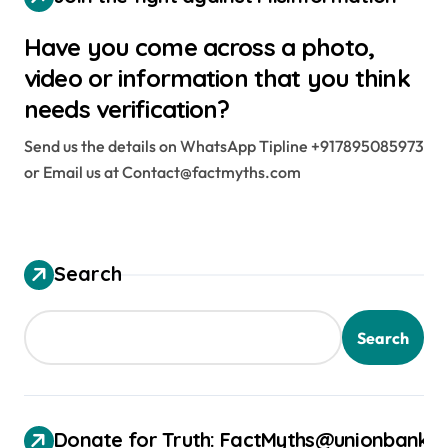
s
Have you come across a photo,
t
video or information that you think
s
needs verification?
p
Send us the details on WhatsApp Tipline +917895085973
a
or Email us at Contact@factmyths.com
g
i
Search
n
a
Search
t
i
Donate for Truth: FactMyths@unionbank