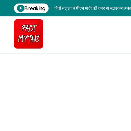
Skip
जेपी नड्डा ने पीएम मोदी की कार से उतरकर उनक
Breaking
to
content
केंद्रीय मंत्री पीयूष गोयल ने दिल्ली में प्रदर्
बिहार में भाजपा-कांग्रेस कार्यकर्त्ताओं में मारप
मैसूर दशहरा उत्सव का वीडियो नासिक में सरकार
न्यूजीलैंड में पीएम मोदी ने भारत को दूसरा सबसे ब
श्रीगंगानगर दुष्कर्म मामले के आरोपियों की ‘पुल
अरुणाचल प्रदेश में चीनी सैनिकों के कब्जे के दा
केरल में बेटियों से दुर्व्यवहार पर पिता पर हमले क
आंध्र प्रदेश के पुजारी की मौत का 5 साल पुराना 
भाजपा सांसद रविशंकर प्रसाद ने नहीं कहा, ‘कुत्त