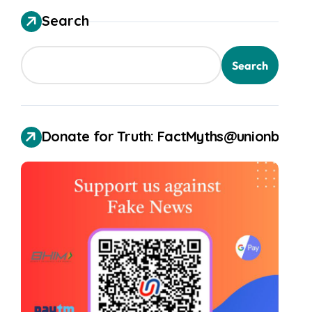
Search
Search
Donate for Truth: FactMyths@unionbank