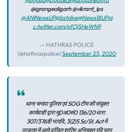
@igrangealigarh @vikrant_ips
@ANINewsUP
@bstvlive
@News18UP
pi
c.twitter.com/pfOjSHeWN9
— HATHRAS POLICE
(@hathraspolice)
September 23, 2020
थाना चन्दपा पुलिस एवं SOG टीम की संयुक्त
कार्यवाही द्वारा मु0अ0सं0 136/20 धारा
307/376डी भादवि, 3(2)5 Sc/St. Act में
प्रकाश में आये वांछित शातिर अभियुक्त रवि पुत्र