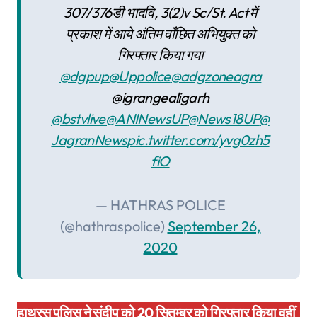
307/376डी भादवि, 3(2)v Sc/St. Act में
प्रकाश में आये अंतिम वाँछित अभियुक्त को
गिरफ्तार किया गया
@dgpup
@Uppolice
@adgzoneagra
@igrangealigarh
@bstvlive
@ANINewsUP
@News18UP
@
JagranNews
pic.twitter.com/yvg0zh5
fiO
— HATHRAS POLICE
(@hathraspolice)
September 26,
2020
हाथरस पुलिस ने संदीप को 20 सितम्बर को गिरफ्तार किया वहीं