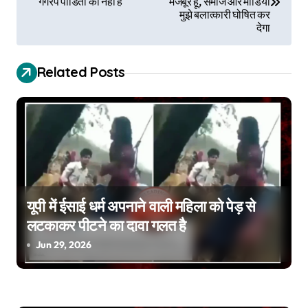
गैंगरेप पीडिता की नहीं है
मजबूर हूँ, समाज और मीडिया
मुझे बलात्कारी घोषित कर
s
देगा
t
Related Posts
n
a
v
i
g
यूपी में ईसाई धर्म अपनाने वाली महिला को पेड़ से
a
लटकाकर पीटने का दावा गलत है
Jun 29, 2026
t
i