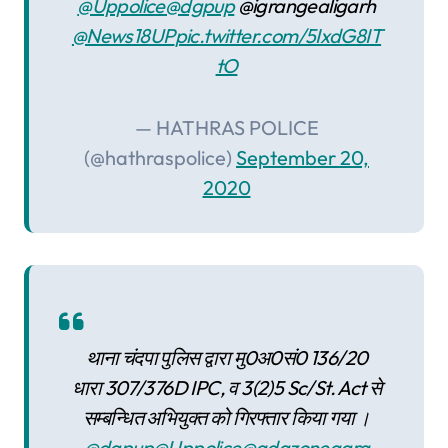
@Uppolice
@dgpup
@igrangealigarh
@News18UP
pic.twitter.com/5IxdG8IT
tO
— HATHRAS POLICE
(@hathraspolice)
September 20,
2020
थाना चंदपा पुलिस द्वारा मु0अ0सं0 136/20
धारा 307/376D IPC, व 3(2)5 Sc/St. Act से
सम्बन्धित अभियुक्त को गिरफ्तार किया गया ।
@dgpup
@Uppolice
@adgzoneagra