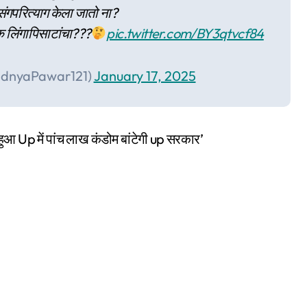
वसंगपरित्याग केला जातो ना?
िक लिंगापिसाटांचा???
pic.twitter.com/BY3qtvcf84
adnyaPawar121)
January 17, 2025
या हुआ Up में पांच लाख कंडोम बांटेगी up सरकार’