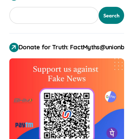
Search
Donate for Truth: FactMyths@unionbank