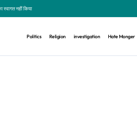
ा स्वागत नहीं किया
शन कर रहे कॉकरोचों को फांसी पर लटकाने की बात नहीं की, वायरल वीडियो AI जेनरेटेड है
ीट का वायरल वीडियो एक साल पुराना है
Politics
Religion
investigation
Hate Monger
 के खिलाफ विरोध प्रदर्शन का बताकर वायरल है
ड़ा बीफ प्रोड्यूसर देश नहीं कहा
िस परेड’ बताकर गुजरात का पुराना वीडियो वायरल है
वे के साथ भ्रामक वीडियो वायरल हैं
ा दावा भ्रामक, वायरल वीडियो बांग्लादेश का है
वीडियो झूठे दावे के साथ वायरल है
ा-बिल्ली को भी खड़ा कर देंगे तो जीत जाएंगे’, वायरल वीडियो एडिटेड है