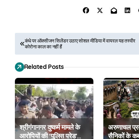
P
कंधे पर ऑक्सीजन सिलेंडर उठाए सोशल मीडिया में वायरल यह तस्वीर
कोरोना काल का नहीं हैं
o
s
Related Posts
t
n
a
v
i
श्रीगंगानगर दुष्कर्म मामले के
अरुणाचल प्रदे
आरोपियों की ‘पुलिस परेड’
सैनिकों के कब