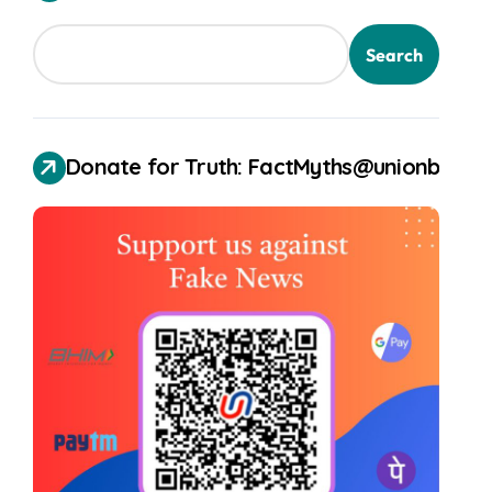
Search
Donate for Truth: FactMyths@unionbank