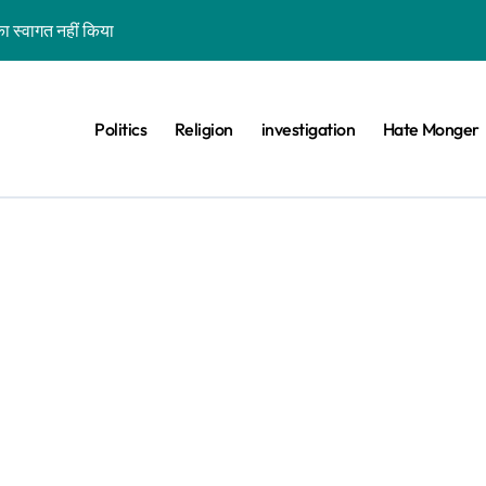
ा स्वागत नहीं किया
शन कर रहे कॉकरोचों को फांसी पर लटकाने की बात नहीं की, वायरल वीडियो AI जेनरेटेड है
ीट का वायरल वीडियो एक साल पुराना है
Politics
Religion
investigation
Hate Monger
 के खिलाफ विरोध प्रदर्शन का बताकर वायरल है
ड़ा बीफ प्रोड्यूसर देश नहीं कहा
िस परेड’ बताकर गुजरात का पुराना वीडियो वायरल है
वे के साथ भ्रामक वीडियो वायरल हैं
ा दावा भ्रामक, वायरल वीडियो बांग्लादेश का है
वीडियो झूठे दावे के साथ वायरल है
ा-बिल्ली को भी खड़ा कर देंगे तो जीत जाएंगे’, वायरल वीडियो एडिटेड है