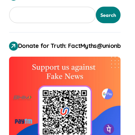
Search
Donate for Truth: FactMyths@unionbank