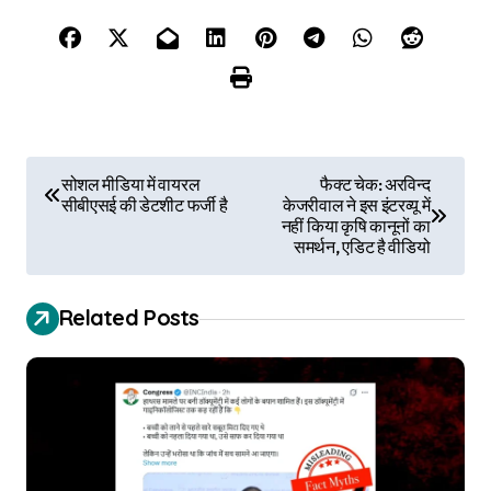
P
सोशल मीडिया में वायरल
फैक्ट चेक: अरविन्द
सीबीएसई की डेटशीट फर्जी है
केजरीवाल ने इस इंटरव्यू में
o
नहीं किया कृषि कानूनों का
समर्थन, एडिट है वीडियो
s
t
Related Posts
n
a
v