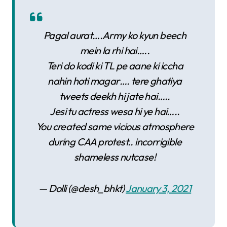
Pagal aurat….Army ko kyun beech
mein la rhi hai…..
Teri do kodi ki TL pe aane ki iccha
nahin hoti magar…. tere ghatiya
tweets deekh hi jate hai…..
Jesi tu actress wesa hi ye hai…..
You created same vicious atmosphere
during CAA protest.. incorrigible
shameless nutcase!
— Dolli (@desh_bhkt)
January 3, 2021