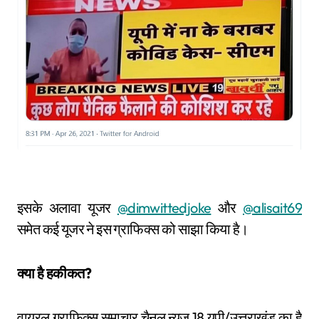
इसके अलावा यूजर
@dimwittedjoke
और
@alisait69
समेत कई यूजर ने इस ग्राफिक्स को साझा किया है।
क्या है हकीकत?
वायरल ग्राफिक्स समाचार चैनल न्यूज 18 यूपी/उत्तराखंड का है