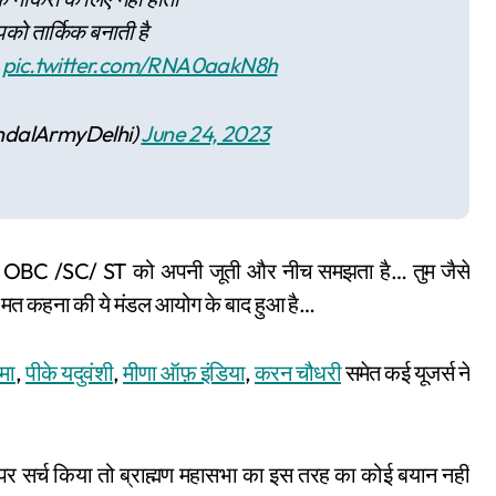
पको तार्किक बनाती है
…
pic.twitter.com/RNA0aakN8h
MandalArmyDelhi)
June 24, 2023
 जो OBC /SC/ ST को अपनी जूती और नीच समझता है… तुम जैसे
 ये मत कहना की ये मंडल आयोग के बाद हुआ है…
मा
,
पीके यदुवंशी
,
मीणा ऑफ़ इंडिया
,
करन चौधरी
समेत कई यूजर्स ने
ल पर सर्च किया तो ब्राह्मण महासभा का इस तरह का कोई बयान नहीं