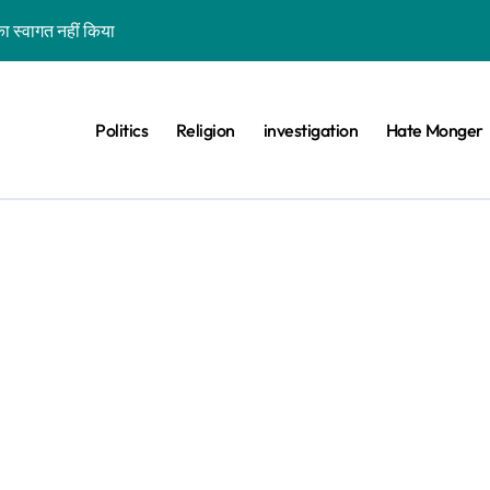
ा स्वागत नहीं किया
शन कर रहे कॉकरोचों को फांसी पर लटकाने की बात नहीं की, वायरल वीडियो AI जेनरेटेड है
ीट का वायरल वीडियो एक साल पुराना है
Politics
Religion
investigation
Hate Monger
 के खिलाफ विरोध प्रदर्शन का बताकर वायरल है
ड़ा बीफ प्रोड्यूसर देश नहीं कहा
िस परेड’ बताकर गुजरात का पुराना वीडियो वायरल है
वे के साथ भ्रामक वीडियो वायरल हैं
ा दावा भ्रामक, वायरल वीडियो बांग्लादेश का है
वीडियो झूठे दावे के साथ वायरल है
ा-बिल्ली को भी खड़ा कर देंगे तो जीत जाएंगे’, वायरल वीडियो एडिटेड है