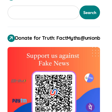
Search
Donate for Truth: FactMyths@unionbank