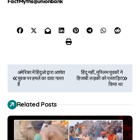
FactMyths@unionbank
P
अमेरिका में हिंदुओ द्वारा अश्वेत
हिंदू नहीं, मुस्लिम युवकों ने
युवक पर हमले का दावा गलत
हिजाबी लड़की को प्रताड़ित
o
है
किया था
s
Related Posts
t
n
a