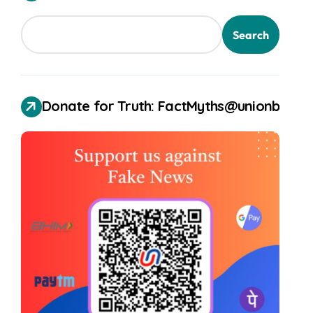
Search
Donate for Truth: FactMyths@unionbank