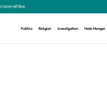
ा स्वागत नहीं किया
शन कर रहे कॉकरोचों को फांसी पर लटकाने की बात नहीं की, वायरल वीडियो AI जेनरेटेड है
ीट का वायरल वीडियो एक साल पुराना है
Politics
Religion
investigation
Hate Monger
 के खिलाफ विरोध प्रदर्शन का बताकर वायरल है
ड़ा बीफ प्रोड्यूसर देश नहीं कहा
िस परेड’ बताकर गुजरात का पुराना वीडियो वायरल है
वे के साथ भ्रामक वीडियो वायरल हैं
ा दावा भ्रामक, वायरल वीडियो बांग्लादेश का है
वीडियो झूठे दावे के साथ वायरल है
ा-बिल्ली को भी खड़ा कर देंगे तो जीत जाएंगे’, वायरल वीडियो एडिटेड है