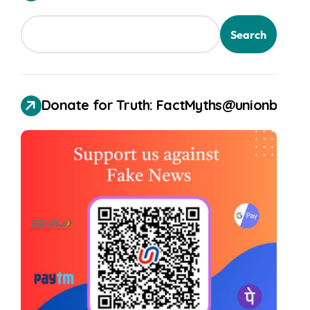
Search
Donate for Truth: FactMyths@unionbank