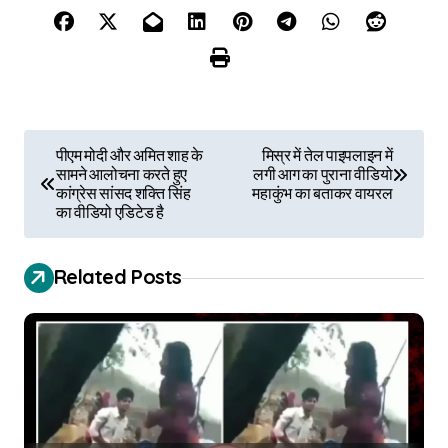
P
पीएम मोदी और अमित शाह के
मिस्र में तेल पाइपलाइन में
सामने आलोचना करते हुए
लगी आग का पुराना वीडियो
o
कांग्रेस सांसद शक्ति सिंह
महाकुंभ का बताकर वायरल
का वीडियो एडिटेड है
s
t
Related Posts
n
a
v
i