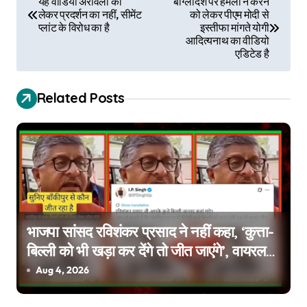
यह वीडियो अरावली को
बांग्लादेश पर हमला न करने
लेकर प्रदर्शन का नहीं, सीमेंट
को लेकर पीएम मोदी से
o
प्लांट के विरोध का है
इस्तीफा मांगते योगी
आदित्यनाथ का वीडियो
s
एडिटेड है
t
Related Posts
n
a
v
i
g
भाजपा सांसद रविशंकर प्रसाद ने नहीं कहा, ‘कुत्ता-
a
बिल्ली को भी खड़ा कर देंगे तो जीत जाएंगे’, वायरल
वीडियो एडिटेड है
Aug 4, 2026
t
i