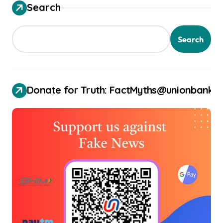
Search
Search
Donate for Truth: FactMyths@unionbank