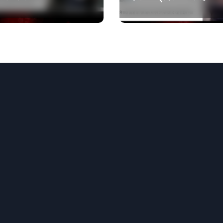
कॉकरोचों को फांसी पर
लटकाने की बात नहीं की,
वायरल वीडियो AI जेनरेटेड है