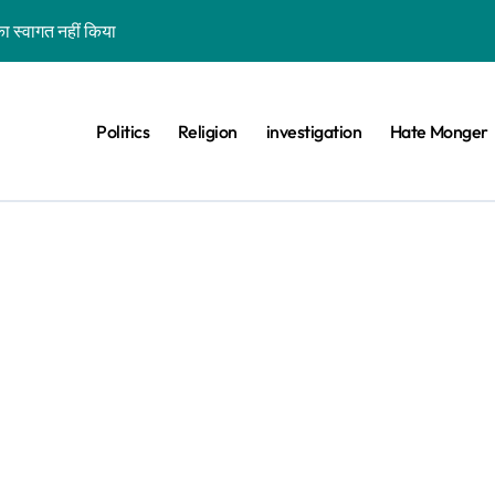
ा स्वागत नहीं किया
शन कर रहे कॉकरोचों को फांसी पर लटकाने की बात नहीं की, वायरल वीडियो AI जेनरेटेड है
ीट का वायरल वीडियो एक साल पुराना है
Politics
Religion
investigation
Hate Monger
 के खिलाफ विरोध प्रदर्शन का बताकर वायरल है
ड़ा बीफ प्रोड्यूसर देश नहीं कहा
िस परेड’ बताकर गुजरात का पुराना वीडियो वायरल है
वे के साथ भ्रामक वीडियो वायरल हैं
ा दावा भ्रामक, वायरल वीडियो बांग्लादेश का है
वीडियो झूठे दावे के साथ वायरल है
ा-बिल्ली को भी खड़ा कर देंगे तो जीत जाएंगे’, वायरल वीडियो एडिटेड है