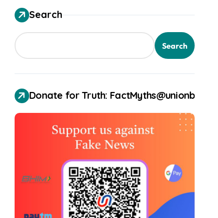
Search
Search
Donate for Truth: FactMyths@unionbank