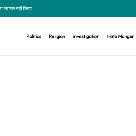
ा स्वागत नहीं किया
शन कर रहे कॉकरोचों को फांसी पर लटकाने की बात नहीं की, वायरल वीडियो AI जेनरेटेड है
ीट का वायरल वीडियो एक साल पुराना है
Politics
Religion
investigation
Hate Monger
 के खिलाफ विरोध प्रदर्शन का बताकर वायरल है
ड़ा बीफ प्रोड्यूसर देश नहीं कहा
िस परेड’ बताकर गुजरात का पुराना वीडियो वायरल है
वे के साथ भ्रामक वीडियो वायरल हैं
ा दावा भ्रामक, वायरल वीडियो बांग्लादेश का है
वीडियो झूठे दावे के साथ वायरल है
ा-बिल्ली को भी खड़ा कर देंगे तो जीत जाएंगे’, वायरल वीडियो एडिटेड है