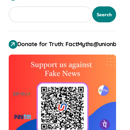
Search
Donate for Truth: FactMyths@unionbank