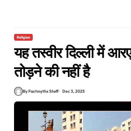
Religion
यह तस्वीर दिल्ली में आरए
तोड़ने की नहीं है
By Factmyths Staff
Dec 3, 2025