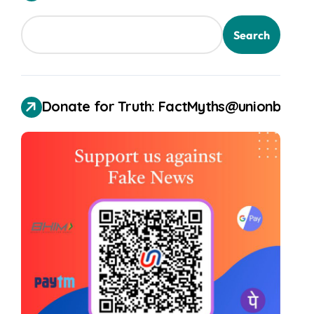
Search
Donate for Truth: FactMyths@unionbank