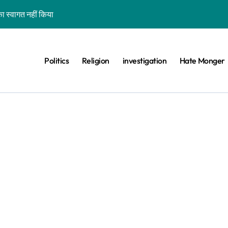
शन कर रहे कॉकरोचों को फांसी पर लटकाने की बात नहीं की, वायरल वीडियो AI जेनरेटेड है
ीट का वायरल वीडियो एक साल पुराना है
 के खिलाफ विरोध प्रदर्शन का बताकर वायरल है
Politics
Religion
investigation
Hate Monger
ड़ा बीफ प्रोड्यूसर देश नहीं कहा
िस परेड’ बताकर गुजरात का पुराना वीडियो वायरल है
वे के साथ भ्रामक वीडियो वायरल हैं
ा दावा भ्रामक, वायरल वीडियो बांग्लादेश का है
वीडियो झूठे दावे के साथ वायरल है
ा-बिल्ली को भी खड़ा कर देंगे तो जीत जाएंगे’, वायरल वीडियो एडिटेड है