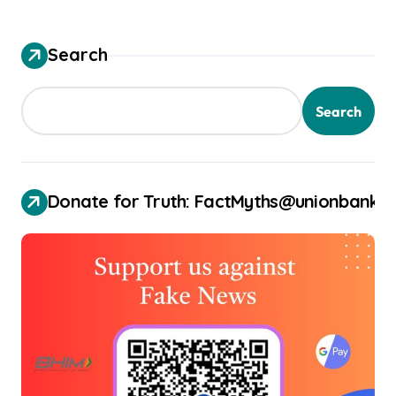
Search
Search
Donate for Truth: FactMyths@unionbank