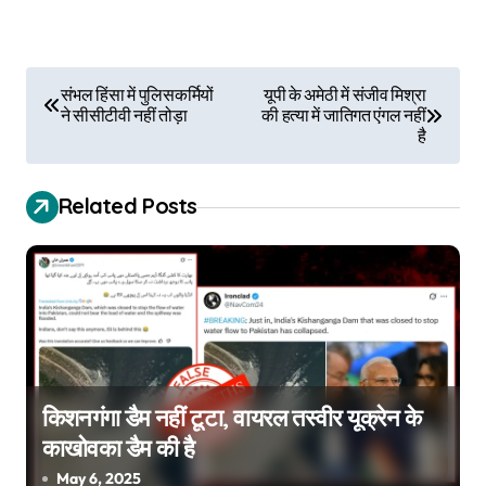
P
संभल हिंसा में पुलिसकर्मियों
यूपी के अमेठी में संजीव मिश्रा
ने सीसीटीवी नहीं तोड़ा
की हत्या में जातिगत एंगल नहीं
o
है
s
Related Posts
t
n
a
v
i
किशनगंगा डैम नहीं टूटा, वायरल तस्वीर यूक्रेन के
g
काखोवका डैम की है
May 6, 2025