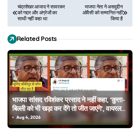
P
चंद्रशेखर आजाद ने सावरकर
भाजपा नेता ने असदुद्दीन
को गद्दार और अंग्रेजों का
ओवैसी को सम्मानित नहीं
o
साथी नहीं कहा था
किया है
s
Related Posts
t
n
a
v
i
भाजपा सांसद रविशंकर प्रसाद ने नहीं कहा, ‘कुत्ता-
g
बिल्ली को भी खड़ा कर देंगे तो जीत जाएंगे’, वायरल
वीडियो एडिटेड है
a
Aug 4, 2026
t