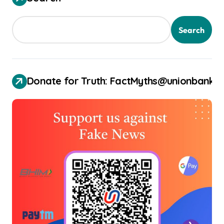
Search
Donate for Truth: FactMyths@unionbank