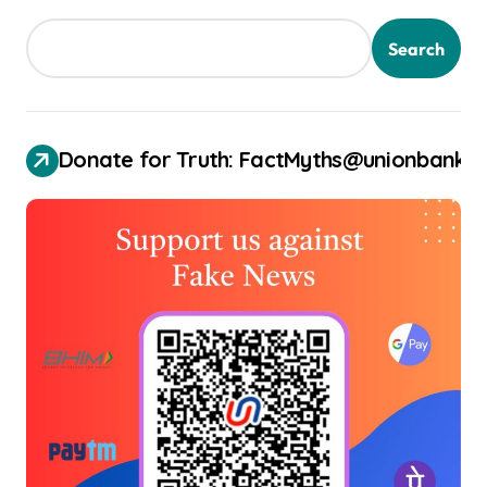
Search
Donate for Truth: FactMyths@unionbank