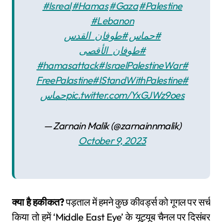
#Isreal
⁩ ⁦
#Hamas
⁩ ⁦
#Gaza
⁩ ⁦
#Palestine
#Lebanon
#طوفان_القدس
⁩ ⁧
#حماس
#طوفان_الأقصى
#hamasattack
#IsraelPalestineWar
#
FreePalastine
#IStandWithPalestine
#
حماس
pic.twitter.com/YxGJWz9oes
— Zarnain Malik (@zarnainnmalik)
October 9, 2023
क्या है हकीकत?
पड़ताल में हमने कुछ कीवर्ड्स को गूगल पर सर्च
किया तो हमें ‘Middle East Eye’ के यूट्यूब चैनल पर दिसंबर