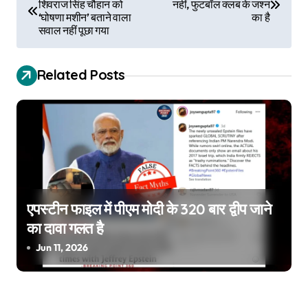
शिवराज सिंह चौहान को
नहीं, फुटबॉल क्लब के जश्न
o
‘घोषणा मशीन’ बताने वाला
का है
सवाल नहीं पूछा गया
s
t
Related Posts
n
a
v
i
g
एपस्टीन फाइल में पीएम मोदी के 320 बार द्वीप जाने
का दावा गलत है
a
Jun 11, 2026
t
i