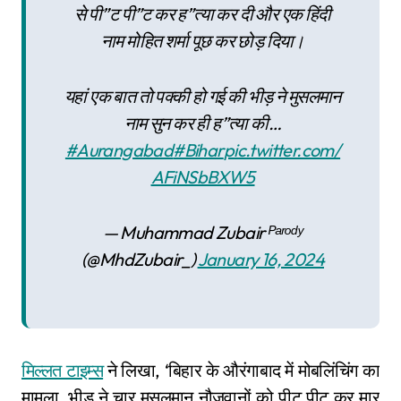
से पी”ट पी”ट कर ह”त्या कर दी और एक हिंदी
नाम मोहित शर्मा पूछ कर छोड़ दिया।
यहां एक बात तो पक्की हो गई की भीड़ ने मुसलमान
नाम सुन कर ही ह”त्या की…
#Aurangabad
#Bihar
pic.twitter.com/
AFiNSbBXW5
— Muhammad Zubair ᴾᵃʳᵒᵈʸ
(@MhdZubair_)
January 16, 2024
मिल्लत टाइम्स
ने लिखा, ‘बिहार के औरंगाबाद में मोबलिंचिंग का
मामला, भीड़ ने चार मुसलमान नौजवानों को पीट पीट कर मार