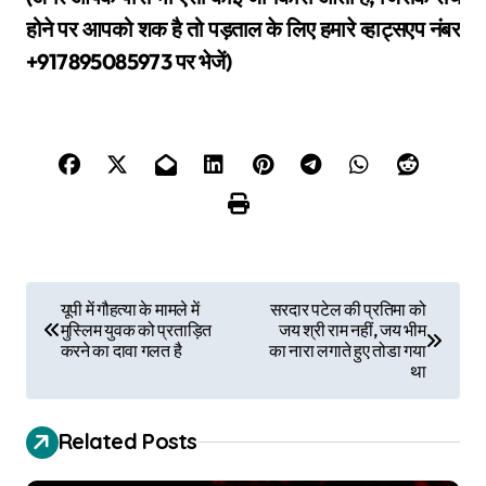
होने पर आपको शक है तो पड़ताल के लिए हमारे व्हाट्सएप नंबर
+917895085973 पर भेजें)
P
यूपी में गौहत्या के मामले में
सरदार पटेल की प्रतिमा को
मुस्लिम युवक को प्रताड़ित
जय श्री राम नहीं, जय भीम
o
करने का दावा गलत है
का नारा लगाते हुए तोडा गया
था
s
t
Related Posts
n