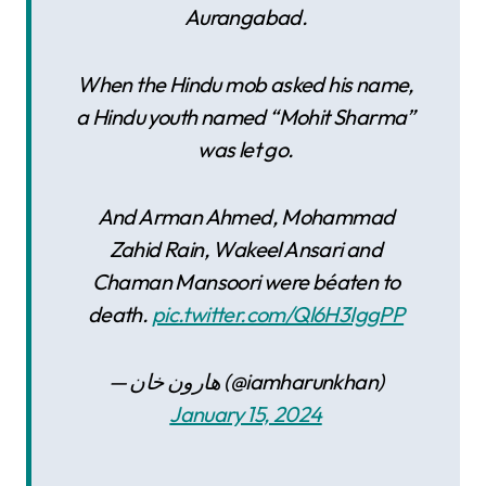
Aurangabad.
When the Hindu mob asked his name,
a Hindu youth named “Mohit Sharma”
was let go.
And Arman Ahmed, Mohammad
Zahid Rain, Wakeel Ansari and
Chaman Mansoori were béaten to
death.
pic.twitter.com/Ql6H3IggPP
— هارون خان (@iamharunkhan)
January 15, 2024