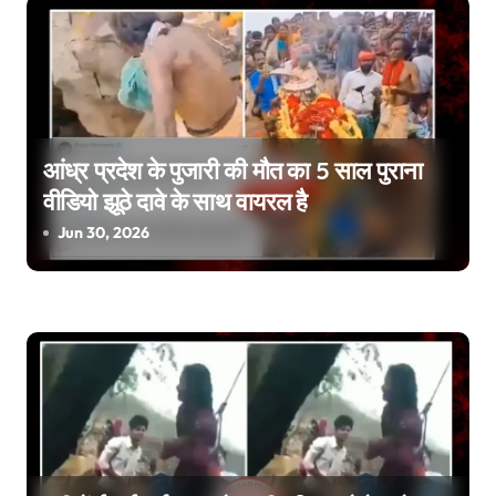
a
v
i
g
आंध्र प्रदेश के पुजारी की मौत का 5 साल पुराना
वीडियो झूठे दावे के साथ वायरल है
a
Jun 30, 2026
t
i
o
n