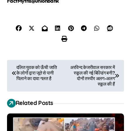
FactMyths@unionbank
P
दलित युवक को ऊँची जाति
अरविन्द केजरीवाल सरकार में
के लोगों द्वारा जूते से पानी
स्कूल की नई बिल्डिंग बनी?
o
पिलाने का दावा गलत है
दोनों तस्वीर अलग-अलग
स्कूल की हैं
s
t
Related Posts
n
a