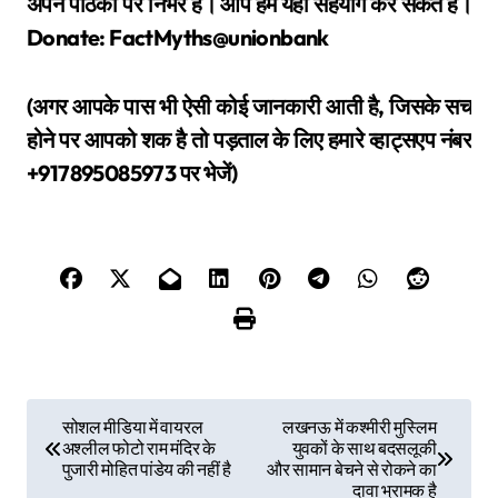
अपने पाठकों पर निर्भर हैं। आप हमे यहाँ सहयोग कर सकते हैं।
Donate: FactMyths@unionbank
(अगर आपके पास भी ऐसी कोई जानकारी आती है, जिसके सच
होने पर आपको शक है तो पड़ताल के लिए हमारे व्हाट्सएप नंबर
+917895085973 पर भेजें)
P
सोशल मीडिया में वायरल
लखनऊ में कश्मीरी मुस्लिम
अश्लील फोटो राम मंदिर के
युवकों के साथ बदसलूकी
o
पुजारी मोहित पांडेय की नहीं है
और सामान बेचने से रोकने का
दावा भ्रामक है