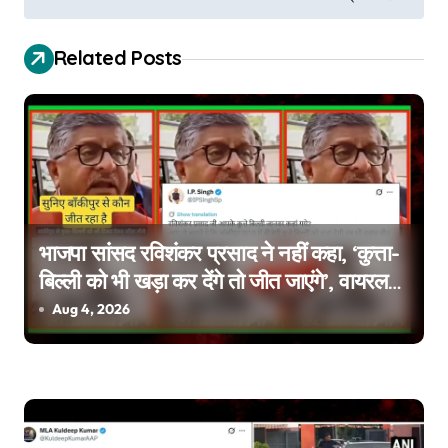
s
t
Related Posts
n
a
v
i
g
भाजपा सांसद रविशंकर प्रसाद ने नहीं कहा, ‘कुत्ता-
बिल्ली को भी खड़ा कर देंगे तो जीत जाएंगे’, वायरल
a
वीडियो एडिटेड है
Aug 4, 2026
t
i
o