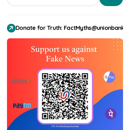
Donate for Truth: FactMyths@unionbank