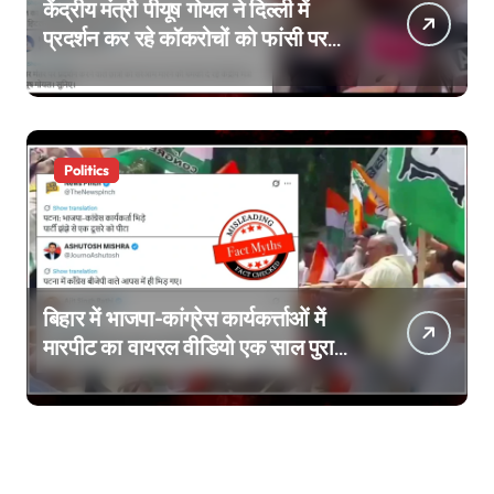
केंद्रीय मंत्री पीयूष गोयल ने दिल्ली में
प्रदर्शन कर रहे कॉकरोचों को फांसी पर
लटकाने की बात नहीं की, वायरल वीडियो
AI जेनरेटेड है
Politics
बिहार में भाजपा-कांग्रेस कार्यकर्त्ताओं में
मारपीट का वायरल वीडियो एक साल पुराना
है