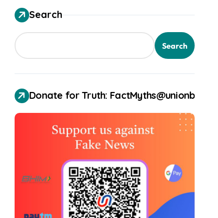
Search
Search
Donate for Truth: FactMyths@unionbank