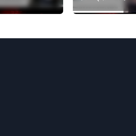
कॉकरोचों को फांसी पर
लटकाने की बात नहीं की,
वायरल वीडियो AI जेनरेटेड है