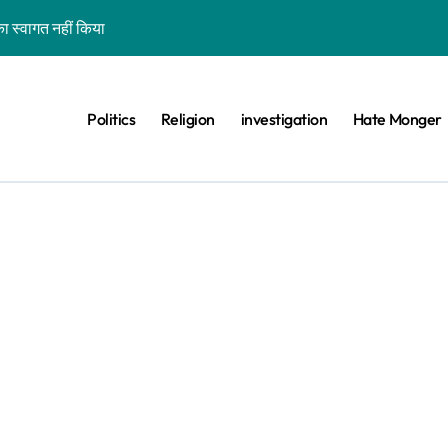
ा स्वागत नहीं किया
शन कर रहे कॉकरोचों को फांसी पर लटकाने की बात नहीं की, वायरल वीडियो AI जेनरेटेड है
ीट का वायरल वीडियो एक साल पुराना है
Politics
Religion
investigation
Hate Monger
 के खिलाफ विरोध प्रदर्शन का बताकर वायरल है
ड़ा बीफ प्रोड्यूसर देश नहीं कहा
िस परेड’ बताकर गुजरात का पुराना वीडियो वायरल है
वे के साथ भ्रामक वीडियो वायरल हैं
ा दावा भ्रामक, वायरल वीडियो बांग्लादेश का है
वीडियो झूठे दावे के साथ वायरल है
ा-बिल्ली को भी खड़ा कर देंगे तो जीत जाएंगे’, वायरल वीडियो एडिटेड है