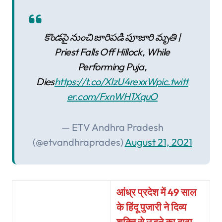
కొండపై నుంచి జారిపడి పూజారి మృతి |
Priest Falls Off Hillock, While
Performing Puja,
Dies
https://t.co/XIzU4rexxW
pic.twitt
er.com/FxnWH1XquO
— ETV Andhra Pradesh
(@etvandhraprades)
August 21, 2021
आंध्र प्रदेश में 49 साल
के हिंदू पुजारी ने दिव्य
शक्ति से उड़ने का दावा