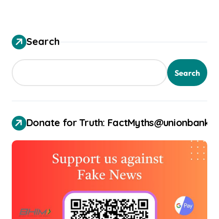
Search
Search
Donate for Truth: FactMyths@unionbank