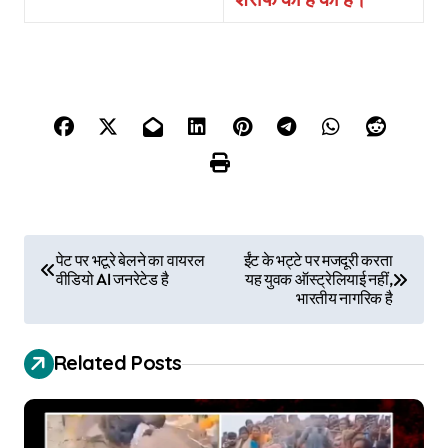
P
पेट पर भटूरे बेलने का वायरल
ईंट के भट्टे पर मजदूरी करता
वीडियो AI जनरेटेड है
यह युवक ऑस्ट्रेलियाई नहीं,
o
भारतीय नागरिक है
s
Related Posts
t
n