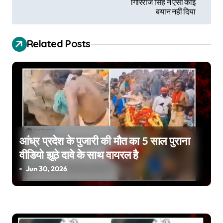
गिरिराज सिंह ने ऐसा कोई
s
बयान नहीं दिया
t
Related Posts
n
a
v
i
g
आंध्र प्रदेश के पुजारी की मौत का 5 साल पुराना
a
वीडियो झूठे दावे के साथ वायरल है
Jun 30, 2026
t
i
o