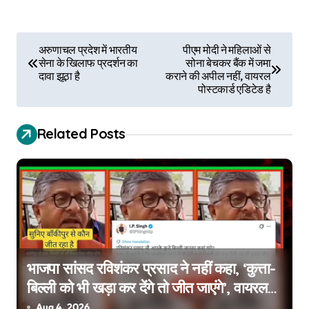
P
अरुणाचल प्रदेश में भारतीय
पीएम मोदी ने महिलाओं से
सेना के खिलाफ प्रदर्शन का
सोना बेचकर बैंक में जमा
o
दावा झूठा है
कराने की अपील नहीं, वायरल
पोस्टकार्ड एडिटेड है
s
t
Related Posts
n
a
v
i
g
भाजपा सांसद रविशंकर प्रसाद ने नहीं कहा, ‘कुत्ता-
बिल्ली को भी खड़ा कर देंगे तो जीत जाएंगे’, वायरल
a
वीडियो एडिटेड है
Aug 4, 2026