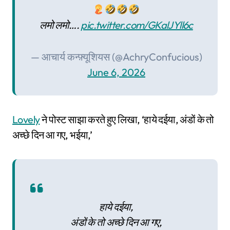
लमो लमो….
pic.twitter.com/GKalJYll6c
— आचार्य कन्फ़्यूशियस (@AchryConfucious)
June 6, 2026
Lovely
ने पोस्ट साझा करते हुए लिखा, ‘हाये दईया, अंडों के तो
अच्छे दिन आ गए, भईया,’
हाये दईया,
अंडों के तो अच्छे दिन आ गए,