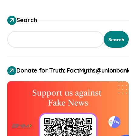
Search
Search
Donate for Truth: FactMyths@unionbank