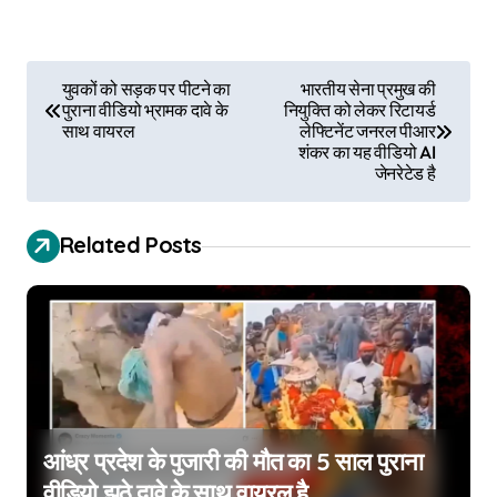
P
युवकों को सड़क पर पीटने का
भारतीय सेना प्रमुख की
पुराना वीडियो भ्रामक दावे के
नियुक्ति को लेकर रिटायर्ड
o
साथ वायरल
लेफ्टिनेंट जनरल पीआर
शंकर का यह वीडियो AI
s
जेनरेटेड है
t
Related Posts
n
a
v
i
g
आंध्र प्रदेश के पुजारी की मौत का 5 साल पुराना
a
वीडियो झूठे दावे के साथ वायरल है