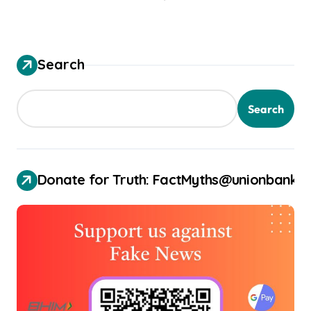
Search
Search
Donate for Truth: FactMyths@unionbank