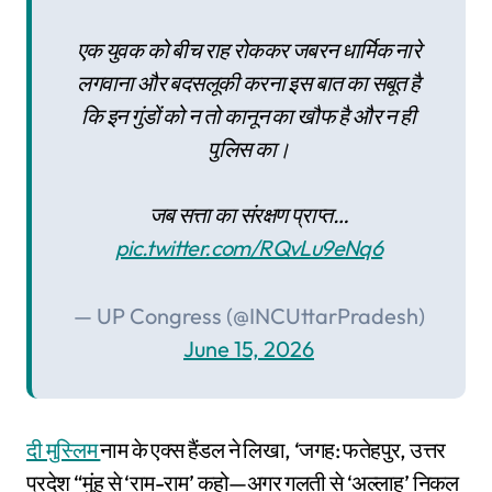
एक युवक को बीच राह रोककर जबरन धार्मिक नारे
लगवाना और बदसलूकी करना इस बात का सबूत है
कि इन गुंडों को न तो कानून का खौफ है और न ही
पुलिस का।
जब सत्ता का संरक्षण प्राप्त…
pic.twitter.com/RQvLu9eNq6
— UP Congress (@INCUttarPradesh)
June 15, 2026
दी मुस्लिम
नाम के एक्स हैंडल ने लिखा, ‘जगह: फतेहपुर, उत्तर
प्रदेश “मुंह से ‘राम-राम’ कहो—अगर गलती से ‘अल्लाह’ निकल