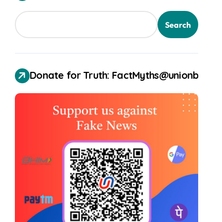
Search
Donate for Truth: FactMyths@unionbank