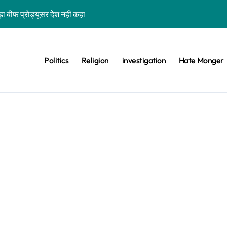
ड़ा बीफ प्रोड्यूसर देश नहीं कहा
िस परेड’ बताकर गुजरात का पुराना वीडियो वायरल है
वे के साथ भ्रामक वीडियो वायरल हैं
Politics
Religion
investigation
Hate Monger
ा दावा भ्रामक, वायरल वीडियो बांग्लादेश का है
वीडियो झूठे दावे के साथ वायरल है
ा-बिल्ली को भी खड़ा कर देंगे तो जीत जाएंगे’, वायरल वीडियो एडिटेड है