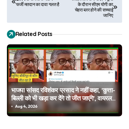
फर्जी मतदान का दावा गलत है
के दौरान सीएम योगी का
o
चेहरा ब्लर होने की सच्चाई
जानिए
s
t
Related Posts
n
a
v
i
g
भाजपा सांसद रविशंकर प्रसाद ने नहीं कहा, ‘कुत्ता-
बिल्ली को भी खड़ा कर देंगे तो जीत जाएंगे’, वायरल
a
वीडियो एडिटेड है
Aug 4, 2026
t
i