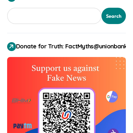
Search
Donate for Truth: FactMyths@unionbank