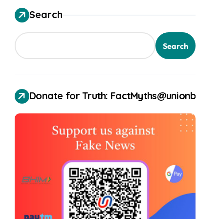
Search
Search
Donate for Truth: FactMyths@unionbank