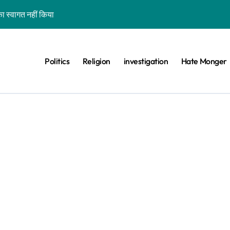
ा स्वागत नहीं किया
शन कर रहे कॉकरोचों को फांसी पर लटकाने की बात नहीं की, वायरल वीडियो AI जेनरेटेड है
ीट का वायरल वीडियो एक साल पुराना है
Politics
Religion
investigation
Hate Monger
 के खिलाफ विरोध प्रदर्शन का बताकर वायरल है
ड़ा बीफ प्रोड्यूसर देश नहीं कहा
िस परेड’ बताकर गुजरात का पुराना वीडियो वायरल है
वे के साथ भ्रामक वीडियो वायरल हैं
ा दावा भ्रामक, वायरल वीडियो बांग्लादेश का है
वीडियो झूठे दावे के साथ वायरल है
ा-बिल्ली को भी खड़ा कर देंगे तो जीत जाएंगे’, वायरल वीडियो एडिटेड है