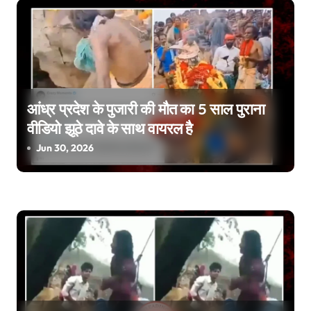
a
v
i
g
आंध्र प्रदेश के पुजारी की मौत का 5 साल पुराना
वीडियो झूठे दावे के साथ वायरल है
a
Jun 30, 2026
t
i
o
n