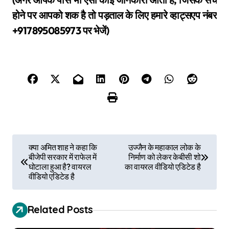
होने पर आपको शक है तो पड़ताल के लिए हमारे व्हाट्सएप नंबर
+917895085973 पर भेजें)
P
क्या अमित शाह ने कहा कि
उज्जैन के महाकाल लोक के
बीजेपी सरकार में राफेल में
निर्माण को लेकर केबीसी शो
o
घोटाला हुआ है? वायरल
का वायरल वीडियो एडिटेड है
वीडियो एडिटेड है
s
t
Related Posts
n